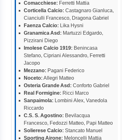
Comacchiese:
Ferretti Mattia
Corticella Calcio:
Castagnaro Gianluca,
Cianciulli Francesco, Dragona Gabriel
Faenza Calcio:
Lika Hysni
Granamica Asd:
Martuzzi Edgardo,
Pizzirani Diego
Imolese Calcio 1919:
Benincasa
Stefano, Cipriani Alessandro, Ferretti
Jacopo
Mezzano:
Pagani Federico
Noceto:
Allegri Matteo
Osteria Grande Asd:
Conforto Gabriel
Real Formigine:
Ricci Marco
Sanpaimola:
Lombini Alex, Vanedola
Riccardo
C.S. S. Agostino:
Bevilacqua
Francesco, Fedozzi Matteo, Papi Matteo
Solierese Calcio:
Stancato Manuel
Sporting Airone:
Meloncelli Mattia