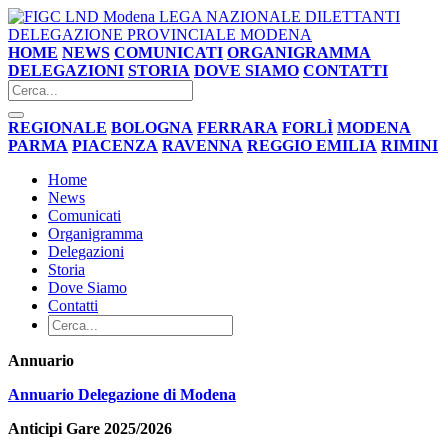
LEGA NAZIONALE DILETTANTI
DELEGAZIONE PROVINCIALE MODENA
HOME
NEWS
COMUNICATI
ORGANIGRAMMA
DELEGAZIONI
STORIA
DOVE SIAMO
CONTATTI
REGIONALE
BOLOGNA
FERRARA
FORLÌ
MODENA
PARMA
PIACENZA
RAVENNA
REGGIO EMILIA
RIMINI
Home
News
Comunicati
Organigramma
Delegazioni
Storia
Dove Siamo
Contatti
Annuario
Annuario Delegazione di Modena
Anticipi Gare 2025/2026